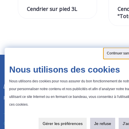
Cendrier sur pied 3L
Cend
"To
Continuer san
Nous utilisons des cookies
Nous utilisons des cookies pour nous assurer du bon fonctionnement de notre
pour personnaliser notre contenu et nos publicités et afin d’analyser notre tra
Fabricant de solutions pour la gestion des déchets.
utilisant ce site Internet ou en fermant ce bandeau, vous consentez à l'utilisa
ces cookies.
®
© 2026 Probbax
. Tous droits réservés.
Politique de confidentialité
Gérer les préférences
Je refuse
J'a