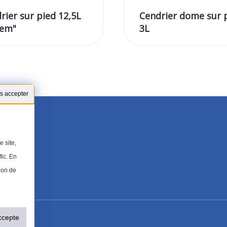
rier sur pied 12,5L
Cendrier dome sur 
tem"
3L
s accepter
 site,
fic. En
tion de
ccepte