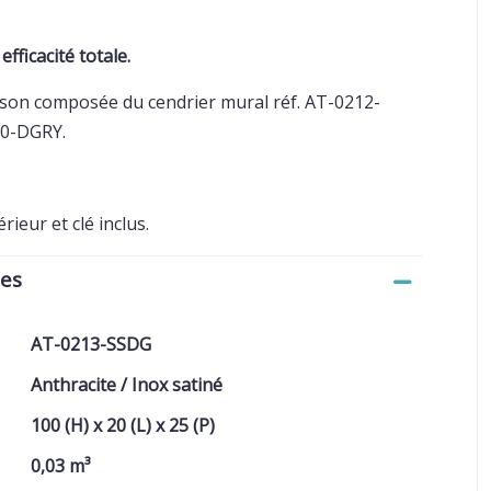
fficacité totale.
ison composée du cendrier mural réf. AT-0212-
10-DGRY.
érieur et clé inclus.
ues
AT-0213-SSDG
Anthracite / Inox satiné
100 (H) x 20 (L) x 25 (P)
0,03 m³