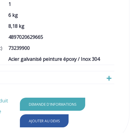
1
6 kg
8,18 kg
4897020629665
t)
73239900
Acier galvanisé peinture époxy / Inox 304
duit
DEMANDE D'INFORMATIONS
e
AJOUTER AU DEVIS