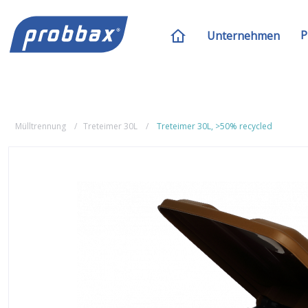
P
Unternehmen
Mülltrennung
Treteimer 30L
Treteimer 30L, >50% recycled