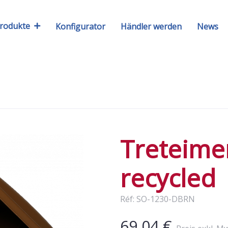
rodukte
Konfigurator
Händler werden
News
Treteime
recycled
Réf: SO-1230-DBRN
69,04 €