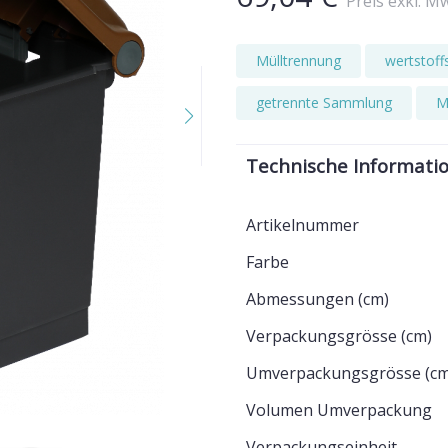
Preis exkl. M
Mülltrennung
wertstof
getrennte Sammlung
M
Technische Informati
Artikelnummer
Farbe
Abmessungen (cm)
Verpackungsgrösse (cm)
Umverpackungsgrösse (cm
Volumen Umverpackung
Verpackungseinheit