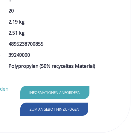
20
2,19 kg
2,51 kg
4895238700855
)
39249000
Polypropylen (50% recyceltes Material)
aden
INFORMATIONEN ANFORDERN
ZUM ANGEBOT HINZUFÜGEN