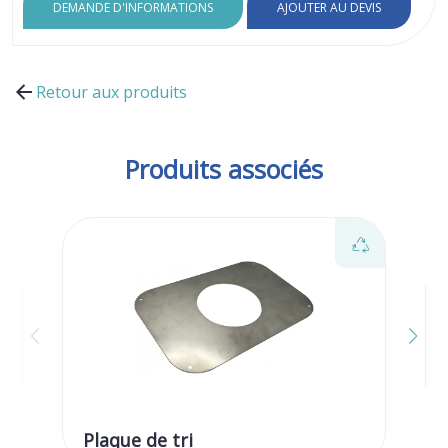
DEMANDE D'INFORMATIONS
AJOUTER AU DEVIS
Retour aux produits
Produits associés
Plaque de tri
Pl