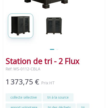
Station de tri - 2 Flux
Réf: WS-0112-CBLA
1 373,75 €
Prix HT
collecte sélective
tri à la source
apport volontaire
tri des déchets
tri