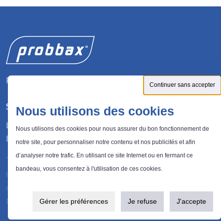
Fabricant de solutions pour la gestion des déchets.
Continuer sans accepter
SUIVEZ-NOUS
Nous utilisons des cookies
LinkedIn
Nous utilisons des cookies pour nous assurer du bon fonctionnement de
Instagram
notre site, pour personnaliser notre contenu et nos publicités et afin
d’analyser notre trafic. En utilisant ce site Internet ou en fermant ce
bandeau, vous consentez à l'utilisation de ces cookies.
®
© 2026 Probbax
. Tous droits réservés.
Politique de
confidentialité
Design et développement :
Plugandcom
Gérer les préférences
Je refuse
J'accepte