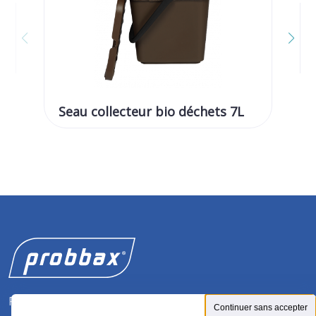
Seau collecteur bio déchets 7L
Se
Fabricant de solutions pour la gestion des déchets.
Continuer sans accepter