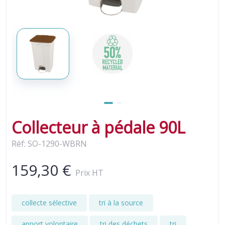
Collecteur à pédale 90L
Réf: SO-1290-WBRN
159,30 €
Prix HT
collecte sélective
tri à la source
apport volontaire
tri des déchets
tri