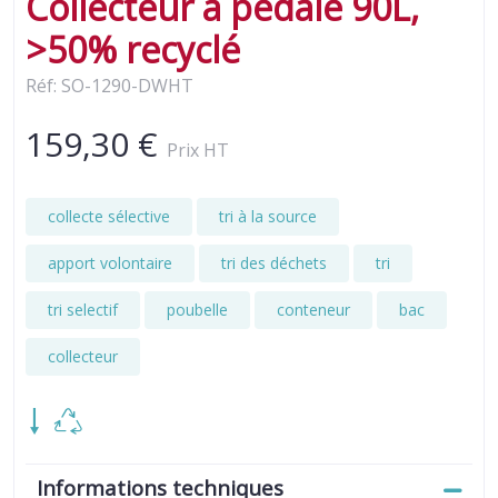
Collecteur à pédale 90L,
>50% recyclé
Réf: SO-1290-DWHT
159,30 €
Prix HT
collecte sélective
tri à la source
apport volontaire
tri des déchets
tri
tri selectif
poubelle
conteneur
bac
collecteur
Informations techniques