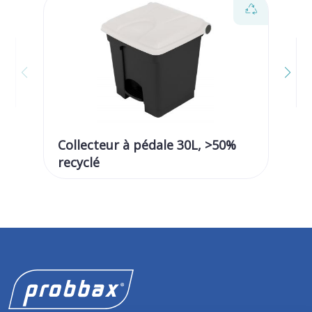
Collecteur à pédale 30L, >50%
Co
recyclé
re