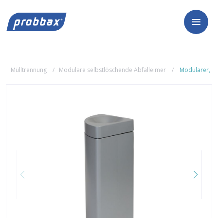
Mülltrennung
Modulare selbstlöschende Abfalleimer
Modularer, se