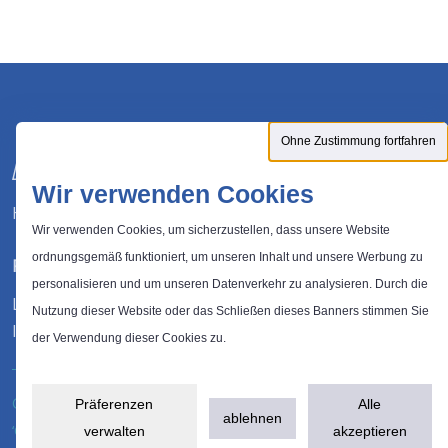
Ohne Zustimmung fortfahren
Wir verwenden Cookies
Hersteller von Abfalllösungen
Wir verwenden Cookies, um sicherzustellen, dass unsere Website
ordnungsgemäß funktioniert, um unseren Inhalt und unsere Werbung zu
FOLGEN
personalisieren und um unseren Datenverkehr zu analysieren. Durch die
LinkedIn
Nutzung dieser Website oder das Schließen dieses Banners stimmen Sie
Instagram
der Verwendung dieser Cookies zu.
®
© 2026 Probbax
. Alle Rechte vorbehalten.
Datenschutzrichtlinie
Präferenzen
Alle
ablehnen
‘Copyright:’
Plugandcom
verwalten
akzeptieren