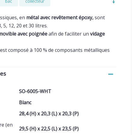
bac
collecteur
assiques, en
métal avec revêtement époxy,
sont
3, 5, 12, 20 et 30 litres.
movible avec poignée
afin de faciliter un
vidage
e est composé à 100 % de composants métalliques
ues
SO-6005-WHT
Blanc
28,4 (H) x 20,3 (L) x 20,3 (P)
re (en
29,5 (H) x 22,5 (L) x 23,5 (P)