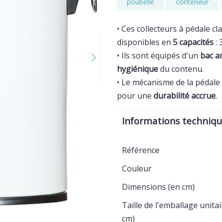
poubelle
conteneur
• Ces collecteurs à pédale cl
disponibles en
5 capacités
: 
• Ils sont équipés d'un
bac a
hygiénique
du contenu.
• Le mécanisme de la pédal
pour une
durabilité accrue
.
Informations techniq
Référence
Couleur
Dimensions (en cm)
Taille de l'emballage unitai
cm)