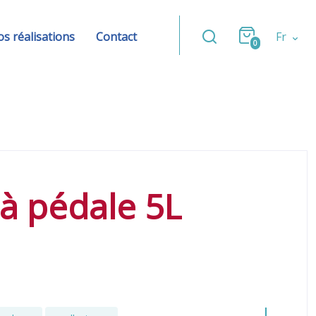
s réalisations
Contact
Fr
0
à pédale 5L