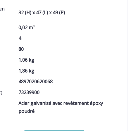
(en
32 (H) x 47 (L) x 49 (P)
0,02 m³
4
80
1,06 kg
1,86 kg
4897020620068
t)
73239900
Acier galvanisé avec revêtement époxy
poudré