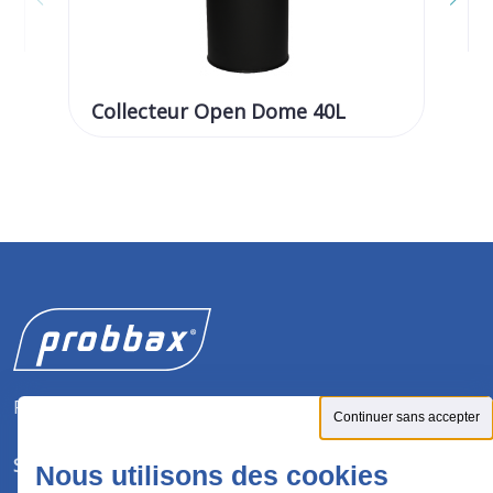
Collecteur Open Dome 40L
Co
40
Fabricant de solutions pour la gestion des déchets.
Continuer sans accepter
SUIVEZ-NOUS
Nous utilisons des cookies