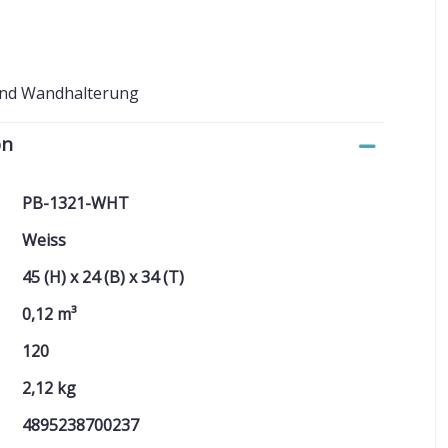
 und Wandhalterung
on
PB-1321-WHT
Weiss
45 (H) x 24 (B) x 34 (T)
0,12 m³
120
2,12 kg
4895238700237