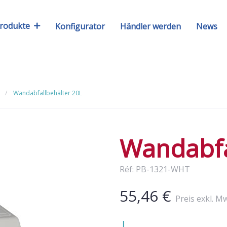
rodukte
Konfigurator
Händler werden
News
Wandabfallbehälter 20L
Wandabfa
Réf: PB-1321-WHT
55,46 €
Preis exkl. M