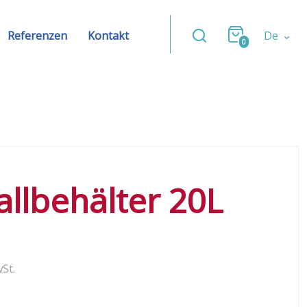
Referenzen
Kontakt
De
0
llbehälter 20L
wSt.